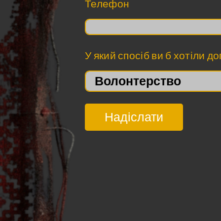
Телефон
Т
У який спосіб ви б хотіли д
е
л
е
ф
Надіслати
о
н
с
п
о
с
і
б